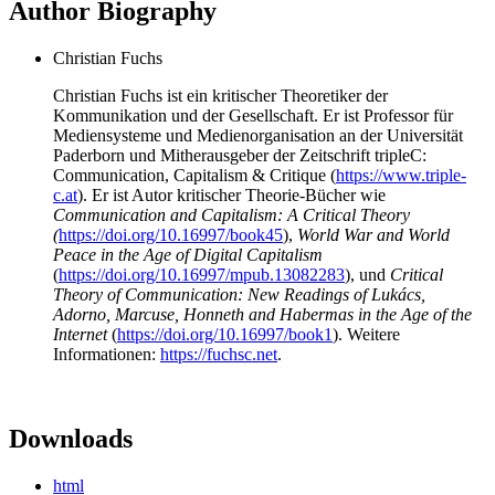
Author Biography
Christian Fuchs
Christian Fuchs ist ein kritischer Theoretiker der
Kommunikation und der Gesellschaft. Er ist Professor für
Mediensysteme und Medienorganisation an der Universität
Paderborn und Mitherausgeber der Zeitschrift tripleC:
Communication, Capitalism & Critique (
https://www.triple-
c.at
). Er ist Autor kritischer Theorie-Bücher wie
Communication and Capitalism: A Critical Theory
(
https://doi.org/10.16997/book45
),
World War and World
Peace in the Age of Digital Capitalism
(
https://doi.org/10.16997/mpub.13082283
), und
Critical
Theory of Communication: New Readings of Lukács,
Adorno, Marcuse, Honneth and Habermas in the Age of the
Internet
(
https://doi.org/10.16997/book1
). Weitere
Informationen:
https://fuchsc.net
.
Downloads
html