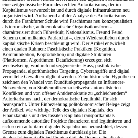
eine zeitgenössische Form des rechten Autoritarismus, der im
Kapitalismus verwurzelt ist und durch digitale Infrastrukturen neu
organisiert wird. Aufbauend auf der Analyse des Autoritarismus
durch die Frankfurter Schule wird Faschismus neu konzeptualisiert
als terroristische, antidemokratische Organisationsform –
charakterisiert durch Führerkult, Nationalismus, Freund-Feind-
Schema und militantes Patriarchat –, deren Wiederaufleben durch
kapitalistische Krisen beschleunigt wird. Der Artikel entwickelt
einen dualen Rahmen: Faschistische Praktiken (Kognition,
Kommunikation, Koproduktion) und digitale Strukturen
(Plattformen, Algorithmen, Datafizierung) erzeugen sich
wechselseitig, wodurch nutzergenerierter Hass, postfaktische
Propaganda, algorithmisches Targeting, Cyberangriffe und digital
vermittelte Gewalt ermöglicht werden. Zehn historische Hypothesen
zeichnen den Wandel von Rundfunkpropaganda zu Influencer-
Netzwerken, von Straßenmilizen zu teilweise automatisierten
Konflikten und von offener Antidemokratie zu „schleichendem“
Autoritarismus nach, der demokratische Legitimität für sich
beansprucht. Unter Einbeziehung politökonomischer Belege zeigt
der Artikel, wie wichtige Teile des digitalen Kapitals, des
Finanzkapitals und des fossilen Kapitals/Transportkapitals
aufkommende autoritäre Projekte finanzieren und legitimieren und
sich so ein autoritärer digitaler Kapitalismus herausbildet, dessen
Grenze zum digitalen Faschismus durchlässig ist. Die
Schlussfolgerung plädiert für eine digitale Demokratie, die der