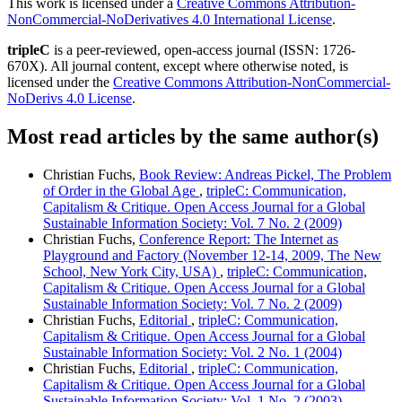
This work is licensed under a
Creative Commons Attribution-
NonCommercial-NoDerivatives 4.0 International License
.
tripleC
is a peer-reviewed, open-access journal (ISSN: 1726-
670X). All journal content, except where otherwise noted, is
licensed under the
Creative Commons Attribution-NonCommercial-
NoDerivs 4.0 License
.
Most read articles by the same author(s)
Christian Fuchs,
Book Review: Andreas Pickel, The Problem
of Order in the Global Age
,
tripleC: Communication,
Capitalism & Critique. Open Access Journal for a Global
Sustainable Information Society: Vol. 7 No. 2 (2009)
Christian Fuchs,
Conference Report: The Internet as
Playground and Factory (November 12-14, 2009, The New
School, New York City, USA)
,
tripleC: Communication,
Capitalism & Critique. Open Access Journal for a Global
Sustainable Information Society: Vol. 7 No. 2 (2009)
Christian Fuchs,
Editorial
,
tripleC: Communication,
Capitalism & Critique. Open Access Journal for a Global
Sustainable Information Society: Vol. 2 No. 1 (2004)
Christian Fuchs,
Editorial
,
tripleC: Communication,
Capitalism & Critique. Open Access Journal for a Global
Sustainable Information Society: Vol. 1 No. 2 (2003)