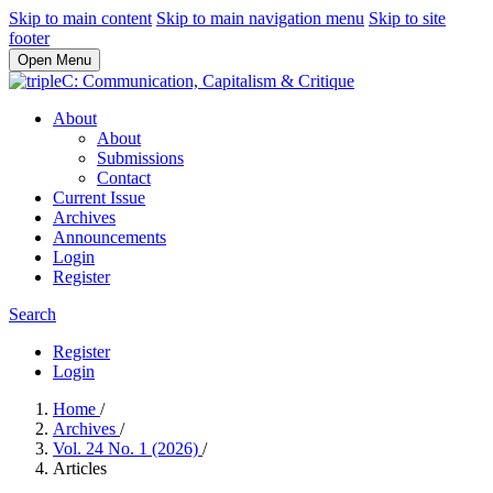
Skip to main content
Skip to main navigation menu
Skip to site
footer
Open Menu
About
About
Submissions
Contact
Current Issue
Archives
Announcements
Login
Register
Search
Register
Login
Home
/
Archives
/
Vol. 24 No. 1 (2026)
/
Articles